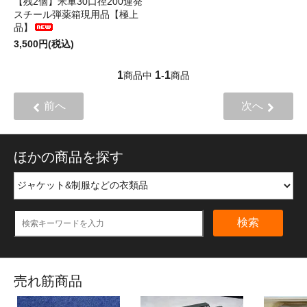
【残2個】米軍30口径200連発
スチール弾薬箱現用品【極上
品】
3,500円(税込)
1
1
1
商品中
-
商品
前へ
次へ
ほかの商品を探す
検索
売れ筋商品