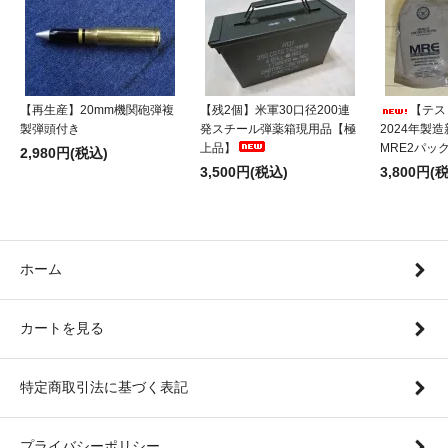
【再生産】20mm機関砲弾複
【残2個】米軍30口径200連
【テス
製弾頭付き
発スチール弾薬箱現用品【極
2024年製
上品】
MRE2パッ
2,980円(税込)
3,500円(税込)
3,800円(
ホーム
カートを見る
特定商取引法に基づく表記
プライバシーポリシー