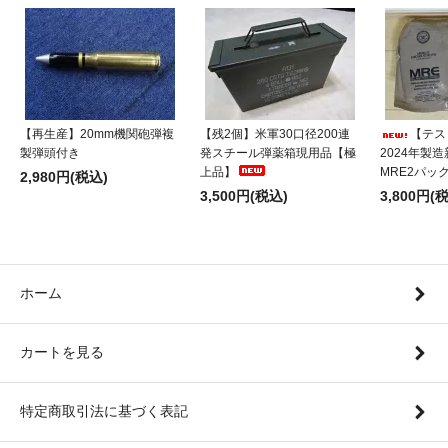
【再生産】20mm機関砲弾複
【残2個】米軍30口径200連
【テス
製弾頭付き
発スチール弾薬箱現用品【極
2024年製
上品】
MRE2パッ
2,980円(税込)
3,500円(税込)
3,800円(
ホーム
カートを見る
特定商取引法に基づく表記