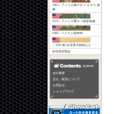
1981～アメリカ軍デザ-ト６カラ-装
備
1974～アメリカ軍LC-1迷彩装備
1960～ベトナム戦争時
～1959 第2次世界大戦時など
女性用衣類品
会社概要
支払・配送について
お問合せ
ショップブログ