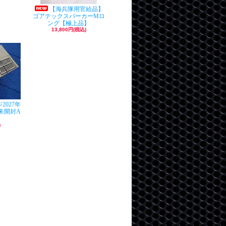
】
【海兵隊用官給品】
ゴアテックスパーカーMロ
ング【極上品】
13,800円(税込)
2027年
食未開封A
】
)