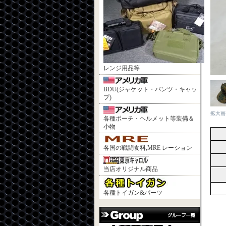
レンジ用品等
BDU(ジャケット・パンツ・キャッ
プ)
拡大画
各種ポーチ・ヘルメット等装備＆
小物
各国の戦闘食料,MRE レーション
当店オリジナル商品
各種トイガン&パーツ