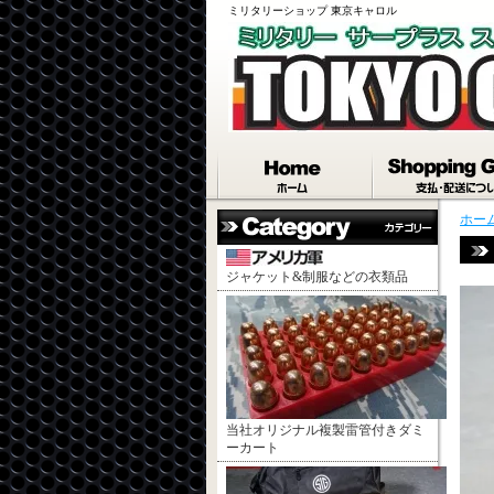
ミリタリーショップ 東京キャロル
ホー
ジャケット&制服などの衣類品
当社オリジナル複製雷管付きダミ
ーカート