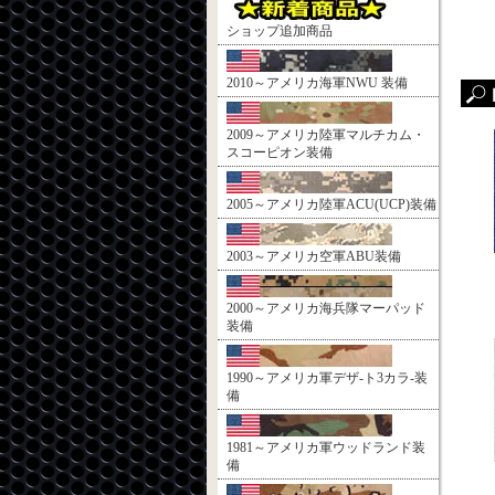
ショップ追加商品
2010～アメリカ海軍NWU 装備
2009～アメリカ陸軍マルチカム・
スコーピオン装備
2005～アメリカ陸軍ACU(UCP)装備
2003～アメリカ空軍ABU装備
2000～アメリカ海兵隊マーパッド
装備
1990～アメリカ軍デザ-ト3カラ-装
備
1981～アメリカ軍ウッドランド装
備