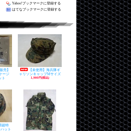
Yahoo!ブックマークに登録する
はてなブックマークに登録する
販売】
【未使用】海兵隊ギ
ッケージ
ャリソンキャップMサイズ
ット
1,980円(税込)
用超特
ーハット