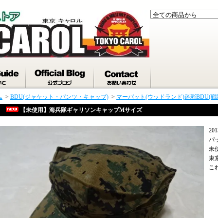
ム
>
BDU(ジャケット・パンツ・キャップ)
>
マーパット(ウッドランド)迷彩BDU(戦
【未使用】海兵隊ギャリソンキャップMサイズ
2
パ
未
東
こ