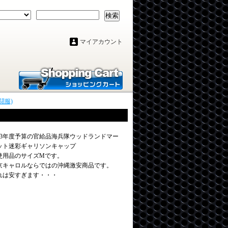
検索
マイアカウント
闘服)
013年度予算の官給品海兵隊ウッドランドマー
ット迷彩ギャリソンキャップ
使用品のサイズMです。
京キャロルならではの沖縄激安商品です。
れは安すぎます・・・