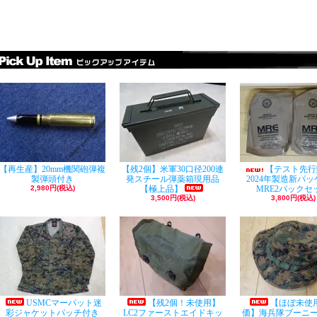
【再生産】20mm機関砲弾複
【残2個】米軍30口径200連
【テスト先行
製弾頭付き
発スチール弾薬箱現用品
2024年製造新パ
2,980円(税込)
【極上品】
MRE2パックセ
3,500円(税込)
3,800円(税込)
USMCマーパット迷
【残2個！未使用】
【ほぼ未使
彩ジャケットパッチ付き
LC2ファーストエイドキッ
価】海兵隊ブーニ