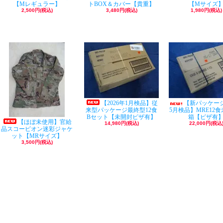
【Mレギュラー】
トBOX＆カバー【貴重】
【Mサイズ
2,500円(税込)
3,480円(税込)
1,980円(税込)
【2026年1月検品】従
【新パッケージ
来型パッケージ最終型12食
5月検品】MRE12
Bセット【未開封ピザ有】
箱【ピザ有
【ほぼ未使用】官給
14,980円(税込)
22,000円(税込
品スコーピオン迷彩ジャケ
ット【MRサイズ】
3,500円(税込)